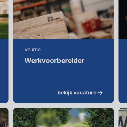
Veurne
Werkvoorbereider
bekijk vacature