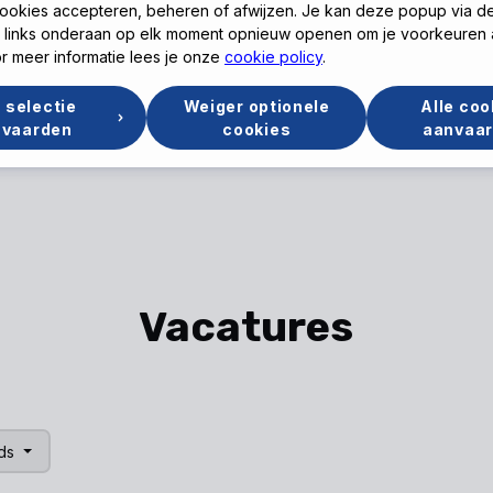
ookies accepteren, beheren of afwijzen. Je kan deze popup via d
eu
Mieke
links onderaan op elk moment opnieuw openen om je voorkeuren 
r meer informatie lees je onze
cookie policy
.
Anthonissen
V
 -
 selectie
Weiger optionele
Alle coo
Manager Diensten
Ma
nvaarden
cookies
aanvaa
Vacatures
jds