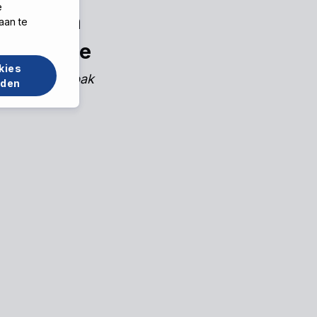
e
Liesbeth
aan te
erstraete
kies
nager De Inpak
rden