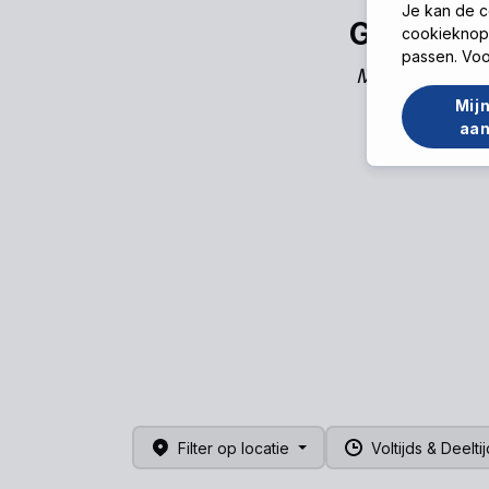
Je kan de c
Geert Fi
cookieknop 
passen. Voo
Manager Hout
Inhouse
Mijn
aa
Filter op locatie
Voltijds & Deelti